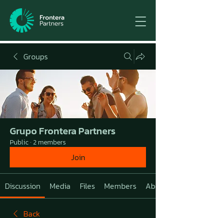
Groups
Grupo Frontera Partners
Public
·
2 members
Join
Discussion
Media
Files
Members
About
Back